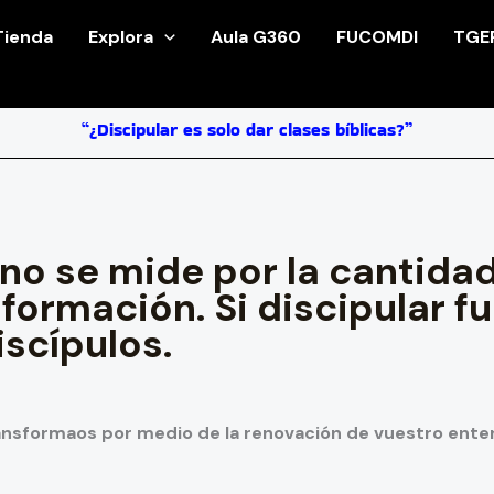
Tienda
Explora
Aula G360
FUCOMDI
TGE
“¿Discipular es solo dar clases bíblicas?”
no se mide por la cantidad
sformación. Si discipular f
iscípulos.
transformaos por medio de la renovación de vuestro ent