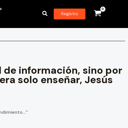
P
Buscar
Registro
 de información, sino por
uera solo enseñar, Jesús
endimiento…”