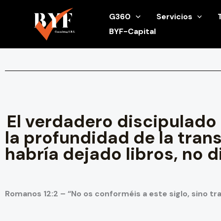
Ir
G360
Servicios
al
BYF-Capital
contenido
El verdadero discipulado 
la profundidad de la tran
habría dejado libros, no d
Romanos 12:2 – “No os conforméis a este siglo, sino 