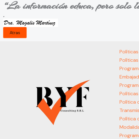
“La información educa, pero solo l
.
Atras
Política
Política
Program
Embajad
Program
Política
Política
Transmis
Política
Modalida
Programa