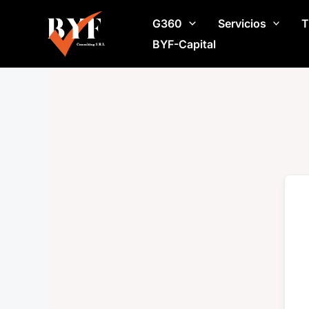
Ir
G360
Servicios
T
al
contenido
BYF-Capital