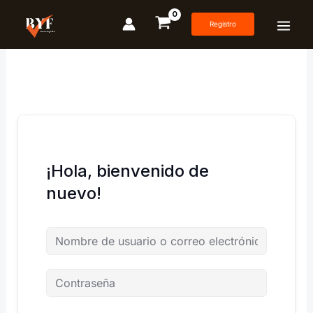
Ir
al
Registro
contenido
¡Hola, bienvenido de
nuevo!