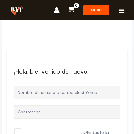
Ir
al
Registro
contenido
¡Hola, bienvenido de nuevo!
¿Olvidaste la