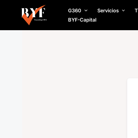
Ir
G360
Servicios
T
al
contenido
BYF-Capital