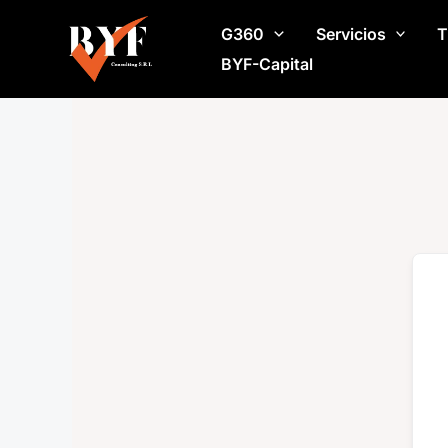
Ir
G360
Servicios
T
al
contenido
BYF-Capital