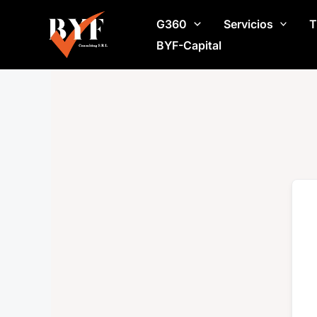
Ir
G360
Servicios
T
al
contenido
BYF-Capital