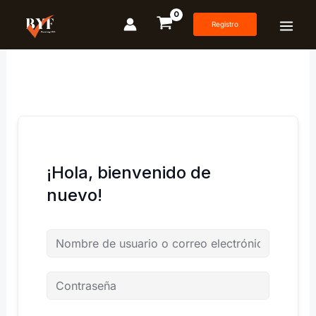
Ir
al
Registro
contenido
¡Hola, bienvenido de
nuevo!