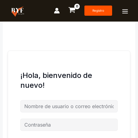
Ir
al
Registro
contenido
¡Hola, bienvenido de
nuevo!