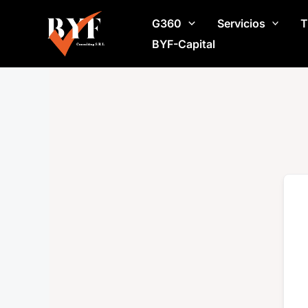
Ir
G360
Servicios
T
al
contenido
BYF-Capital