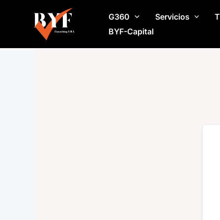
Ir
G360
Servicios
T
al
contenido
BYF-Capital