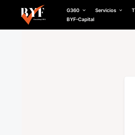
Ir
G360
Servicios
T
al
contenido
BYF-Capital