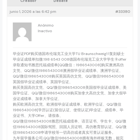
Creador
Debate
junio 1, 2026 a las 6:42 pm
#33380
Anónimo
Inactivo
毕业证PDF购买德国布伦瑞克工业大学TU Braunschweig1:1复刻硕士
毕业证成绩单扣微:198 6543 008德国布伦瑞克工业大学学生卡offer
录取通知书雅思托福成绩单[QQ微信：1986543008]购买澳洲高仿
文凭、QQ/微信1986543008澳洲假毕业证成绩单、澳洲学位证、
QQ/微信1986543008购买英国高仿文凭、QQ/微信1986543008
英国假毕业证成绩单、英国学位证、
购买美国高仿文凭、QQ/微信1986543008美国假毕业证成绩单、美
国学位证、QQ/微信1986543008购买加拿大高仿文凭、加拿大假毕
业证成绩单、加拿大学位证、
购买欧洲高仿文凭、欧洲假毕业证成绩单、欧洲学位证、QQ/微信
1986543008[学历认证(留信认证、使馆认证)毕业证、成绩单、毕
业证书、大学Offer、请假条、
QQ/微信1986543008雅思托福成绩单、语言证书、学生卡、QQ/微
信1986543008国际驾照、回国人员证明、高仿教育部认证、QQ/微
信1986543008申请学校等一切高仿或者真实可查认证服务。
九年留学服务公司,QQ/微信1986543008拥有海外样板无数，能完