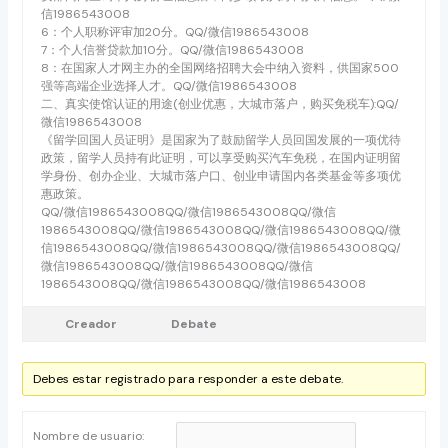
信1986543008
6：个人职称评审加20分。QQ/微信1986543008
7：个人信誉贷款加10分。QQ/微信1986543008
8：在国家人才网主办的全国网络招聘大会中纳入资料，供国家500
强等高端企业选择人才。QQ/微信1986543008
二、真实使馆认证的用途(创业优惠，大城市落户，购买免税车):QQ/
微信1986543008
《留学回国人员证明》是国家为了鼓励留学人员回国发展的一项优待
政策，留学人员持有此证明，可以享受购买汽车免税，在国内证明留
学身份、创办企业、大城市落户口、创业申请国内各类基金等多项优
惠政策。
QQ/微信1986543008QQ/微信1986543008QQ/微信
1986543008QQ/微信1986543008QQ/微信1986543008QQ/微
信1986543008QQ/微信1986543008QQ/微信1986543008QQ/
微信1986543008QQ/微信1986543008QQ/微信
1986543008QQ/微信1986543008QQ/微信1986543008
Creador
Debate
Debes estar registrado para responder a este debate.
Nombre de usuario: