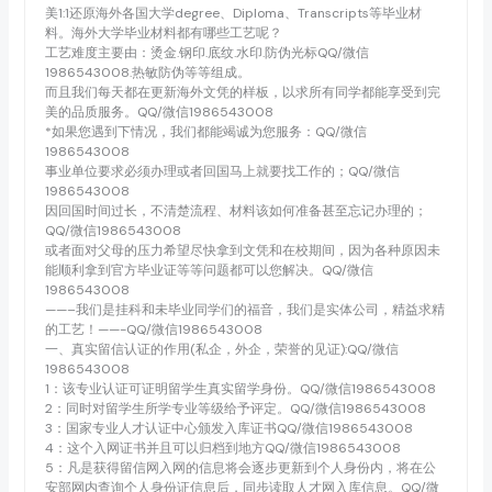
美1:1还原海外各国大学degree、Diploma、Transcripts等毕业材
料。海外大学毕业材料都有哪些工艺呢？
工艺难度主要由：烫金.钢印.底纹.水印.防伪光标QQ/微信
1986543008.热敏防伪等等组成。
而且我们每天都在更新海外文凭的样板，以求所有同学都能享受到完
美的品质服务。QQ/微信1986543008
*如果您遇到下情况，我们都能竭诚为您服务：QQ/微信
1986543008
事业单位要求必须办理或者回国马上就要找工作的；QQ/微信
1986543008
因回国时间过长，不清楚流程、材料该如何准备甚至忘记办理的；
QQ/微信1986543008
或者面对父母的压力希望尽快拿到文凭和在校期间，因为各种原因未
能顺利拿到官方毕业证等等问题都可以您解决。QQ/微信
1986543008
——–我们是挂科和未毕业同学们的福音，我们是实体公司，精益求精
的工艺！——-QQ/微信1986543008
一、真实留信认证的作用(私企，外企，荣誉的见证):QQ/微信
1986543008
1：该专业认证可证明留学生真实留学身份。QQ/微信1986543008
2：同时对留学生所学专业等级给予评定。QQ/微信1986543008
3：国家专业人才认证中心颁发入库证书QQ/微信1986543008
4：这个入网证书并且可以归档到地方QQ/微信1986543008
5：凡是获得留信网入网的信息将会逐步更新到个人身份内，将在公
安部网内查询个人身份证信息后，同步读取人才网入库信息。QQ/微