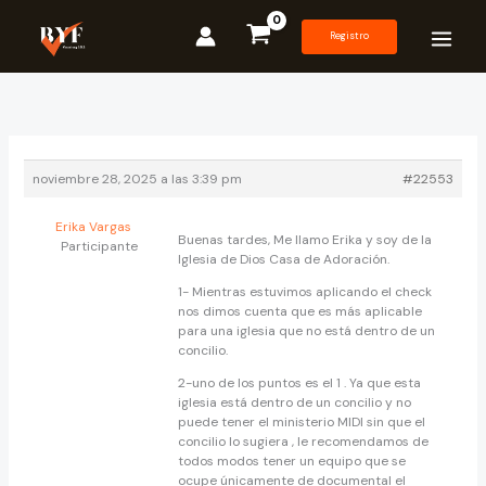
Ir
al
Registro
contenido
noviembre 28, 2025 a las 3:39 pm
#22553
Erika Vargas
Buenas tardes, Me llamo Erika y soy de la
Participante
Iglesia de Dios Casa de Adoración.
1- Mientras estuvimos aplicando el check
nos dimos cuenta que es más aplicable
para una iglesia que no está dentro de un
concilio.
2-uno de los puntos es el 1 . Ya que esta
iglesia está dentro de un concilio y no
puede tener el ministerio MIDI sin que el
concilio lo sugiera , le recomendamos de
todos modos tener un equipo que se
ocupe únicamente de documental el