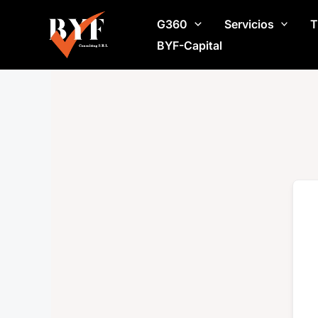
Ir
G360
Servicios
T
al
contenido
BYF-Capital